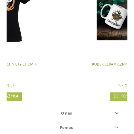
K
KUBEK CERAMICZNY - KAWKA ZBOŻOWA
37,00 zł
DO KOSZYKA
O nas
Pomoc