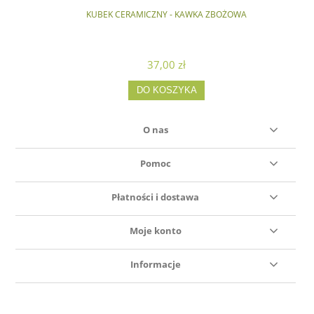
KUBEK CERAMICZNY - KAWKA ZBOŻOWA
KU
37,00 zł
DO KOSZYKA
O nas
Pomoc
Płatności i dostawa
Moje konto
Informacje